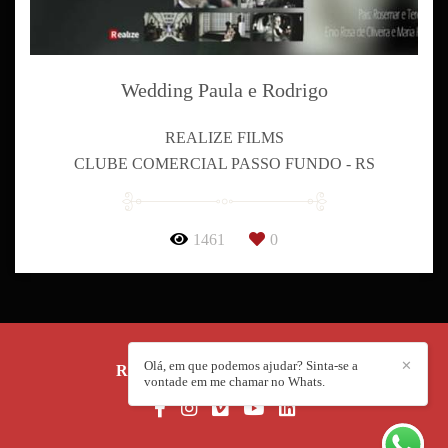
Wedding Paula e Rodrigo
REALIZE FILMS
CLUBE COMERCIAL PASSO FUNDO - RS
1461
0
Olá, em que podemos ajudar? Sinta-se a
✕
REALIZE FILMS
/
CONTATO
vontade em me chamar no Whats.