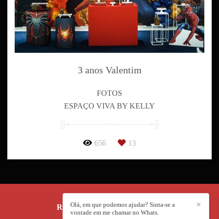
3 anos Valentim
FOTOS
ESPAÇO VIVA BY KELLY
656
13
Olá, em que podemos ajudar? Sinta-se a
✕
REALIZE FILMS
/
CONTATO
vontade em me chamar no Whats.